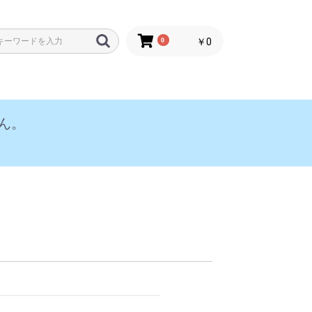
0
￥0
ん。