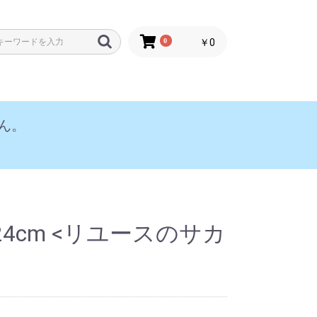
0
￥0
ん。
E 24cm <リユースのサカ
)