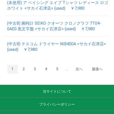
(未使用) ア ベイシング エイプ Tシャツ レディース ロゴ
ホワイト <サカイ石津店> (used)
￥7,980
(中古B) 腕時計 SEIKO クオーツ クロノグラフ 7T04-
0AE0 黒文字盤 <サカイ石津店> (used)
￥7,980
(中古B) テスコム ドライヤー NIB400A <サカイ石津店>
(used)
￥7,980
1
2
3
4
5
...
次へ
最後へ
当サイトについて
プライバシーポリシー