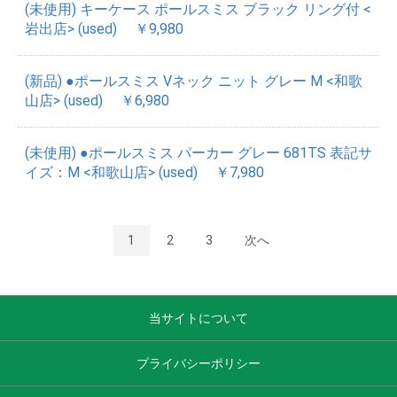
(未使用) キーケース ポールスミス ブラック リング付 <
岩出店> (used)
￥9,980
(新品) ●ポールスミス Vネック ニット グレー M <和歌
山店> (used)
￥6,980
(未使用) ●ポールスミス パーカー グレー 681TS 表記サ
イズ：M <和歌山店> (used)
￥7,980
1
2
3
次へ
当サイトについて
プライバシーポリシー