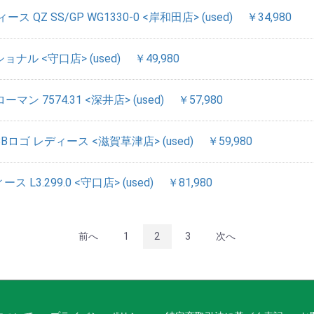
QZ SS/GP WG1330-0 <岸和田店> (used)
￥34,980
ナル <守口店> (used)
￥49,980
マン 7574.31 <深井店> (used)
￥57,980
BBロゴ レディース <滋賀草津店> (used)
￥59,980
ス L3.299.0 <守口店> (used)
￥81,980
前へ
1
2
3
次へ