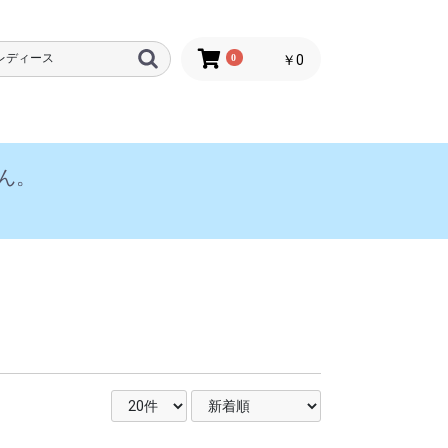
0
￥0
ん。