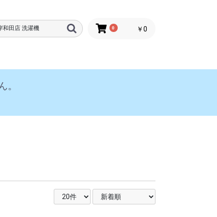
0
￥0
ん。