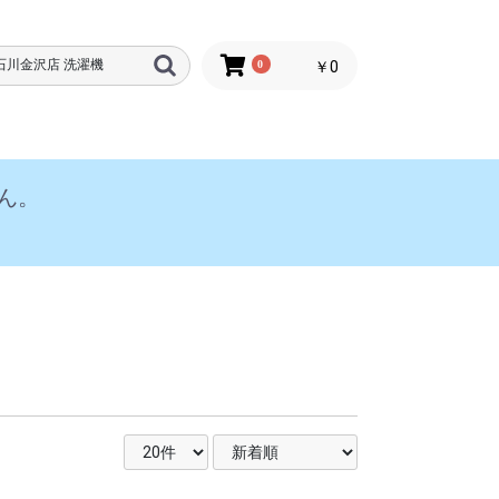
0
￥0
ん。