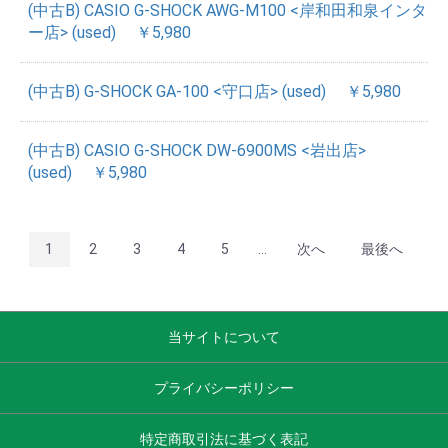
(中古B) CASIO G-SHOCK AWG-M100 <岸和田和泉インタ
ー店> (used)
￥5,980
(中古B) G-SHOCK GA-100 <守口店> (used)
￥5,980
(中古B) CASIO G-SHOCK DW-6900MS <岩出店>
(used)
￥5,980
1
2
3
4
5
...
次へ
最後へ
当サイトについて
プライバシーポリシー
特定商取引法に基づく表記