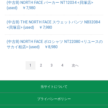
(中古B) NORTH FACE パーカー NT12034 <貝塚店>
(used)
￥7,980
(中古B) THE NORTH FACE スウェットパンツ NB32084
<貝塚店> (used)
￥7,980
(中古B) NORTH FACE ポロシャツ NT22080 <リユースの
サカイ柏店> (used)
￥8,980
1
2
3
4
次へ
当サイトについて
プライバシーポリシー